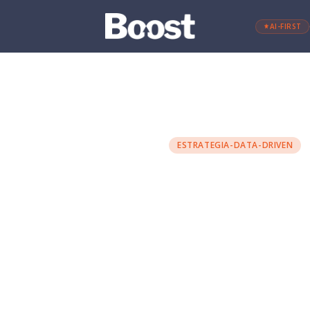
AI-FIRST
←
Retour au blog
ESTRATEGIA-DATA-DRIVEN
Sites we
pour réus
Maria Torres
·
26 avril 2024
·
10 m
STARTUPS
EMPRENDIMIENTO