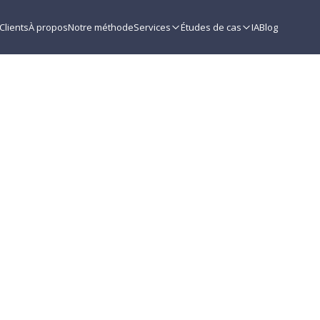
Clients
À propos
Notre méthode
Services
Études de cas
IA
Blog
b pour Start-ups : 
sir en ligne
in
de lecture
DISEÑO WEB
ESTRATEGIA DIGITAL
MARKETING DIGITAL