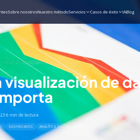
ntes
Sobre nosotros
Nuestro método
Servicios
Casos de éxito
IA
Blog
 visualización de d
importa
023
·
6 min
de lectura
S
DASHBOARDS
ANALÍTICA DIGITAL
KPIS