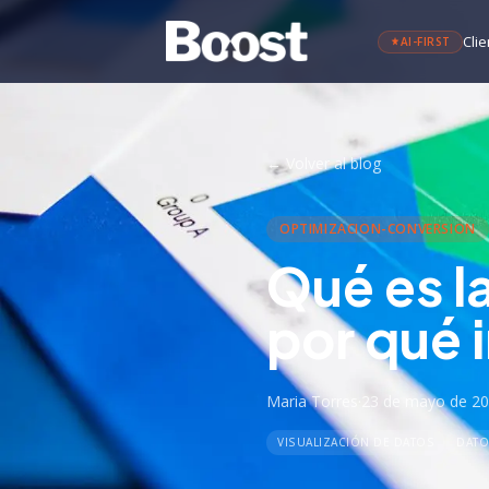
Clie
AI-FIRST
←
Volver al blog
OPTIMIZACION-CONVERSION
Qué es la
por qué 
Maria Torres
·
23 de mayo de 2
VISUALIZACIÓN DE DATOS
DATO