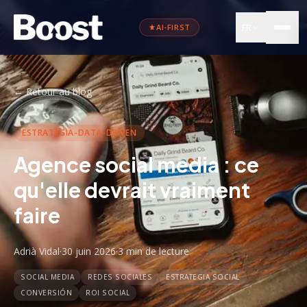
FR
AI-FIRST
←
Retour au blog
ESTRATEGIA-DATA-DRIVEN
Agence social media : ce
qu'elle devrait vraiment
faire
Adrià Vidal
·
30 juin 2026
·
3 min
de lecture
SOCIAL MEDIA
REDES SOCIALES
ESTRATEGIA SOCIAL
CONVERSIÓN
ROI SOCIAL