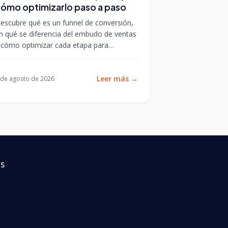
ómo optimizarlo paso a paso
escubre qué es un funnel de conversión,
n qué se diferencia del embudo de ventas
 cómo optimizar cada etapa para
aximizar tus resultados.
Leer más
→
 de agosto de 2026
ÉS