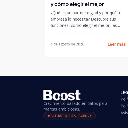
y cómo elegir el mejor
¿Qué es un partner digital y por qué tu
empresa lo necesita? Descubre sus
funciones, cómo elegir el mejor, las
diferencias con freelances y agencias, y...
Leer más
4 de agosto de 2026
LE
Polí
Crecimiento basado en datos para
Polí
marcas ambiciosas.
Avis
AI-FIRST DIGITAL AGENCY