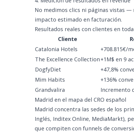
4. Medición de resultados en revenue
No medimos clics ni páginas vistas —
impacto estimado en facturación.
Resultados reales con clientes en tod
Cliente
R
Catalonia Hotels
+708.815€/me
The Excellence Collection
+1M$ en 9 ac
DogfyDiet
+47,8% conv
Mim Habits
+136% conve
Grandvalira
Incremento d
Madrid en el mapa del CRO español
Madrid concentra las sedes de los princ
Inglés, Inditex Online, MediaMarkt), p
que compiten con funnels de conversió