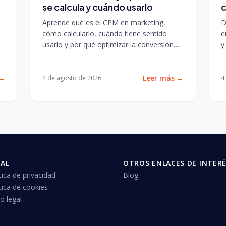
se calcula y cuándo usarlo
c
Aprende qué es el CPM en marketing,
D
cómo calcularlo, cuándo tiene sentido
e
usarlo y por qué optimizar la conversión
y
importa más que negociar el coste por...
m
→
Leer más
→
4 de agosto de 2026
4
GAL
OTROS ENLACES DE INTER
tica de privacidad
Blog
tica de cookies
o legal