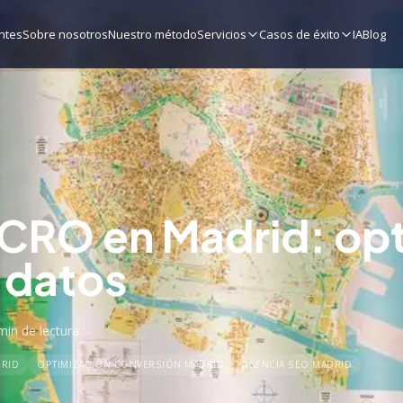
ntes
Sobre nosotros
Nuestro método
Servicios
Casos de éxito
IA
Blog
CRO en Madrid: opt
 datos
min
de lectura
RID
OPTIMIZACIÓN CONVERSIÓN MADRID
AGENCIA SEO MADRID