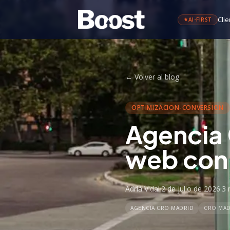
Clie
AI-FIRST
←
Volver al blog
OPTIMIZACION-CONVERSION
Agencia 
web con
Adrià Vidal
·
2 de julio de 2026
·
3 
AGENCIA CRO MADRID
CRO MAD