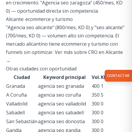
en crecimiento. "Agencia seo zaragoza" (450/mes, KD
0) — oportunidad directa sin competencia.
Alicante: ecommerce y turismo
"Agencia seo alicante" (800/mes, KD 0) y "seo alicante"
(700/mes, KD 0) — volumen alto sin competencia. El
mercado alicantino tiene ecommerce y turismo con
funnels sin optimizar.
Ver más sobre CRO en Alicante
→
Otras ciudades con oportunidad
CONTACTAR
Ciudad
Keyword principal
Vol.
KD
Granada
agencia seo granada
400
1
A Coruña
agencia seo coruña
350
5
Valladolid
agencia seo valladolid
300
0
Sabadell
agencia seo sabadell
300
0
San Sebastián
agencia seo donostia
300
0
Gandía
agencia seo gandia
300
0