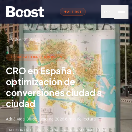
ES
AI-FIRST
←
Volver al blog
OPTIMIZACION-CONVERSION
CRO en España:
optimización de
conversiones ciudad a
ciudad
Adrià Vidal
·
30 de junio de 2026
·
6 min
de lectura
AGENCIA CRO
CRO ESPAÑA
AGENCIA SEO BARCELONA