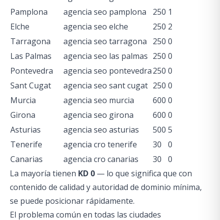
Pamplona
agencia seo pamplona
250
1
Elche
agencia seo elche
250
2
Tarragona
agencia seo tarragona
250
0
Las Palmas
agencia seo las palmas
250
0
Pontevedra
agencia seo pontevedra
250
0
Sant Cugat
agencia seo sant cugat
250
0
Murcia
agencia seo murcia
600
0
Girona
agencia seo girona
600
0
Asturias
agencia seo asturias
500
5
Tenerife
agencia cro tenerife
30
0
Canarias
agencia cro canarias
30
0
La mayoría tienen
KD 0
— lo que significa que con
contenido de calidad y autoridad de dominio mínima,
se puede posicionar rápidamente.
El problema común en todas las ciudades