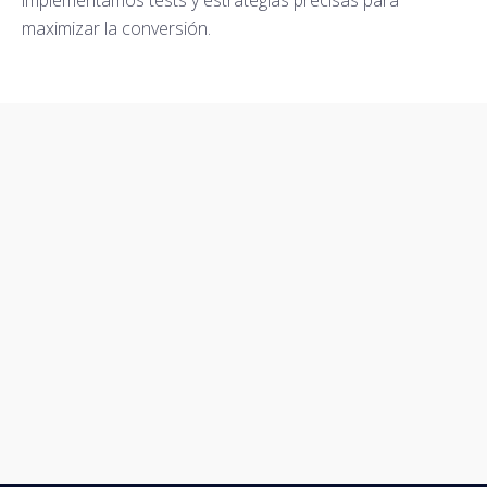
implementamos tests y estrategias precisas para
maximizar la conversión.