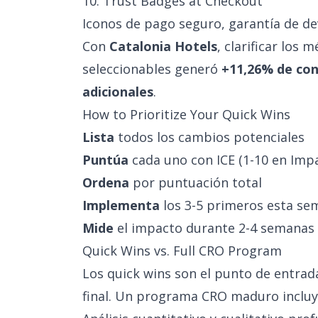
10. Trust Badges at Checkout
Iconos de pago seguro, garantía de d
Con
Catalonia Hotels
, clarificar los
seleccionables generó
+11,26% de con
adicionales
.
How to Prioritize Your Quick Wins
Lista
todos los cambios potenciales
Puntúa
cada uno con ICE (1-10 en Impa
Ordena
por puntuación total
Implementa
los 3-5 primeros esta se
Mide
el impacto durante 2-4 semanas
Quick Wins vs. Full CRO Program
Los quick wins son el punto de entrada
final. Un programa CRO maduro incluy