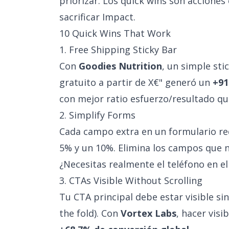
priorizar. Los quick wins son acciones
sacrificar Impact.
10 Quick Wins That Work
1. Free Shipping Sticky Bar
Con
Goodies Nutrition
, un simple st
gratuito a partir de X€" generó un
+91
con mejor ratio esfuerzo/resultado qu
2. Simplify Forms
Cada campo extra en un formulario re
5% y un 10%. Elimina los campos que n
¿Necesitas realmente el teléfono en e
3. CTAs Visible Without Scrolling
Tu CTA principal debe estar visible si
the fold). Con
Vortex Labs
, hacer visi