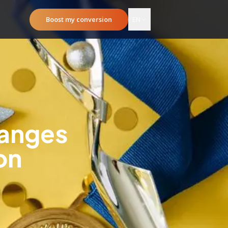
Boost my conversion
EN
hanges
on