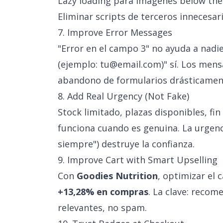
Lazy loading para imágenes below the
Eliminar scripts de terceros innecesar
7. Improve Error Messages
"Error en el campo 3" no ayuda a nadie
(ejemplo:
tu@email.com
)" sí. Los men
abandono de formularios drásticamen
8. Add Real Urgency (Not Fake)
Stock limitado, plazas disponibles, fin
funciona cuando es genuina. La urgenc
siempre") destruye la confianza.
9. Improve Cart with Smart Upselling
Con
Goodies Nutrition
, optimizar el 
+13,28% en compras
. La clave: reco
relevantes, no spam.