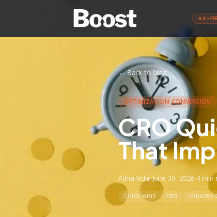
AI-FI
←
Back to blog
OPTIMIZACION-CONVERSION
CRO Quic
That Imp
Adrià Vidal
·
June 30, 2026
·
4 min
QUICK WINS
CRO
CONVERSI