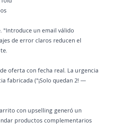
 fold
ios
. "Introduce un email válido
sajes de error claros reducen el
te.
 de oferta con fecha real. La urgencia
ia fabricada ("¡Solo quedan 2! —
carrito con upselling generó un
mendar productos complementarios