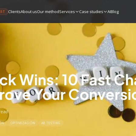
Clients
About us
Our method
Services
Case studies
AI
Blog
RST
k Wins: 10 Fast C
rove Your Conversi
read
ÓN
OPTIMIZACIÓN
AB TESTING