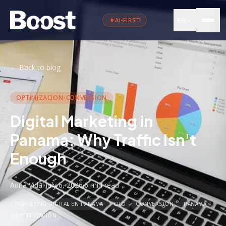
EN
AI-FIRST
←
Back to blog
OPTIMIZACION-CONVERSION
Digital Marketing in
Panama: Why Traffic Isn't
Enough
Adrià Vidal
·
July 6, 2026
·
6 min
read
MARKETING DIGITAL EN PANAMA
CRO
CONVERSIÓN
PANAMÁ
OPTIMIZACIÓN