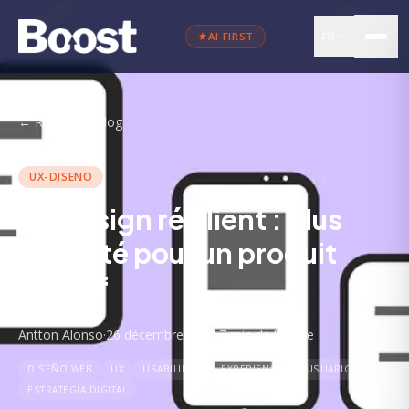
FR
AI-FIRST
←
Retour au blog
UX-DISENO
Un design résilient : plus
d'agilité pour un produit
réactif
Antton Alonso
·
26 décembre 2024
·
7 min
de lecture
DISEÑO WEB
UX
USABILIDAD
EXPERIENCIA DE USUARIO
ESTRATEGIA DIGITAL