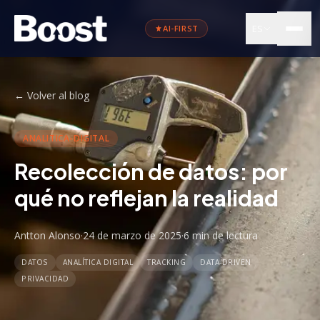
ES
AI-FIRST
←
Volver al blog
ANALITICA-DIGITAL
Recolección de datos: por
qué no reflejan la realidad
Antton Alonso
·
24 de marzo de 2025
·
6 min
de lectura
DATOS
ANALÍTICA DIGITAL
TRACKING
DATA-DRIVEN
PRIVACIDAD