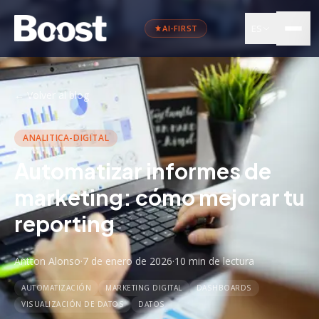
ES
AI-FIRST
←
Volver al blog
ANALITICA-DIGITAL
Automatizar informes de
marketing: cómo mejorar tu
reporting
Antton Alonso
·
7 de enero de 2026
·
10 min
de lectura
AUTOMATIZACIÓN
MARKETING DIGITAL
DASHBOARDS
VISUALIZACIÓN DE DATOS
DATOS