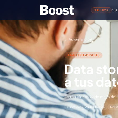
Clie
AI-FIRST
←
Volver al blog
ANALITICA-DIGITAL
Data sto
a tus da
Antton Alonso
·
22 de mayo de 
VISUALIZACIÓN DE DATOS
DATO