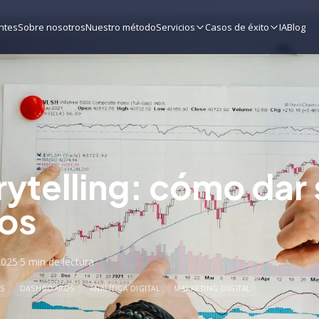
ntes
Sobre nosotros
Nuestro método
Servicios
Casos de éxito
IA
Blog
rytelling: cómo dar
tos
2025
·
5 min
de lectura
S
DASHBOARDS
ANALÍTICA DIGITAL
MARKETING DIGITAL