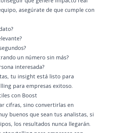
 conseguir que genere impacto real
 equipo, asegúrate de que cumple con
 dato?
elevante?
 segundos?
trando un número sin más?
ersona interesada?
as, tu insight está listo para
elling para empresas exitoso.
tiles con Boost
r cifras, sino convertirlas en
muy buenos que sean tus analistas, si
ipos, los resultados nunca llegarán.