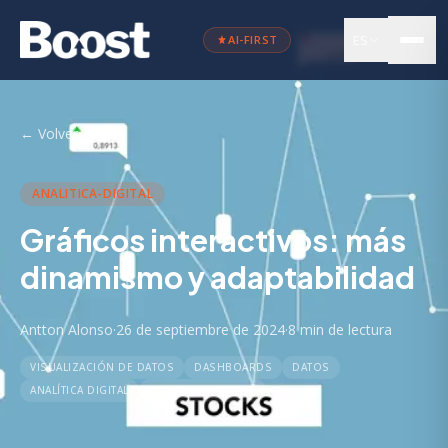
ES
AI-FIRST
←
Volver al blog
ANALITICA-DIGITAL
Gráficos interactivos: más
dinamismo y adaptabilidad
Antton Alonso
·
26 de septiembre de 2024
·
8 min
de lectura
VISUALIZACIÓN DE DATOS
DASHBOARDS
DATOS
ANALÍTICA DIGITAL
MARKETING DIGITAL