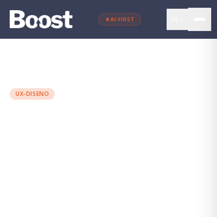
FR
AI-FIRST
←
Retour au blog
UX-DISENO
UX cross-platform : évitez
les erreurs
Antton Alonso
·
14 novembre 2024
·
9 min
de lecture
UX
DISEÑO WEB
EXPERIENCIA DE USUARIO
USABILIDAD
MARKETING DIGITAL