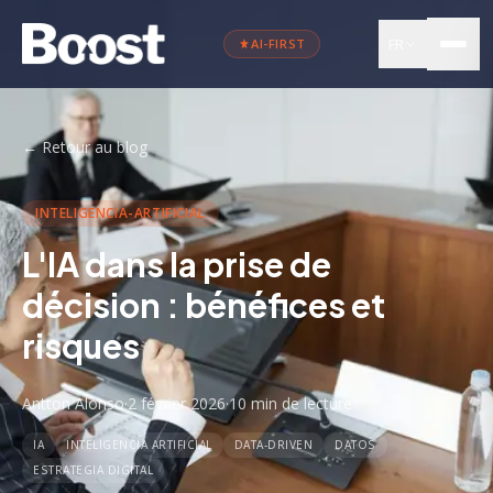
FR
AI-FIRST
←
Retour au blog
INTELIGENCIA-ARTIFICIAL
L'IA dans la prise de
décision : bénéfices et
risques
Antton Alonso
·
2 février 2026
·
10 min
de lecture
IA
INTELIGENCIA ARTIFICIAL
DATA-DRIVEN
DATOS
ESTRATEGIA DIGITAL