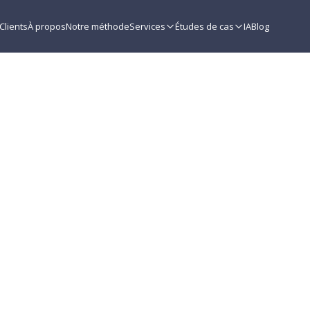
Clients
À propos
Notre méthode
Services
Études de cas
IA
Blog
écisions l'IA peut-
en entreprise ?
·
8 min
de lecture
ATA-DRIVEN
AUTOMATIZACIÓN
ESTRATEGIA DIGITAL