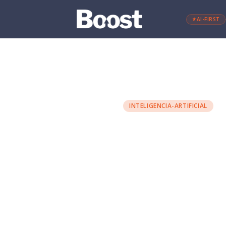
AI-FIRST
←
Retour au blog
INTELIGENCIA-ARTIFICIAL
Quelles d
prendre 
Antton Alonso
·
21 octobre 2025
IA
INTELIGENCIA ARTIFICIAL
D