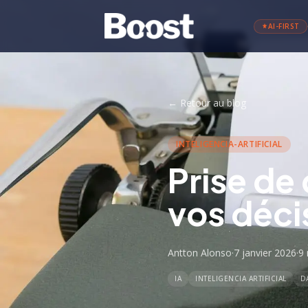
AI-FIRST
←
Retour au blog
INTELIGENCIA-ARTIFICIAL
Prise de 
vos déci
Antton Alonso
·
7 janvier 2026
·
9
IA
INTELIGENCIA ARTIFICIAL
D