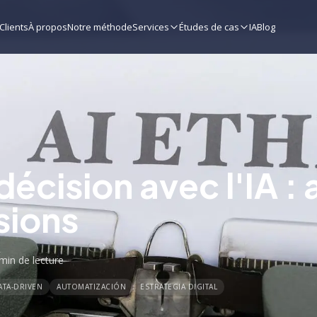
Clients
À propos
Notre méthode
Services
Études de cas
IA
Blog
décision avec l'IA :
sions
 min
de lecture
ATA-DRIVEN
AUTOMATIZACIÓN
ESTRATEGIA DIGITAL