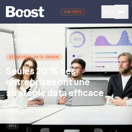
FR
AI-FIRST
←
Retour au blog
ESTRATEGIA-DATA-DRIVEN
Seules 20 % des
entreprises ont une
stratégie data efficace
Maria Torres
·
15 mars 2024
·
4 min
de lecture
DATOS
DATA-DRIVEN
ANALÍTICA DIGITAL
ESTRATEGIA DIGITAL
KPIS