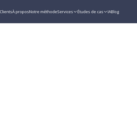
Clients
À propos
Notre méthode
Services
Études de cas
IA
Blog
 de données : pourq
min
de lecture
ACKING
DATA-DRIVEN
PRIVACIDAD