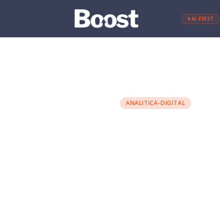
AI-FIRST
←
Retour au blog
ANALITICA-DIGITAL
Collecte
mentent
Antton Alonso
·
24 mars 2025
·
6 
DATOS
ANALÍTICA DIGITAL
TR