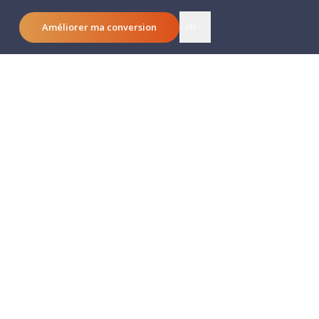
Améliorer ma conversion
FR
uoi elles