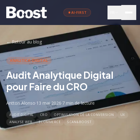
FR
AI-FIRST
←
Retour au blog
ANALITICA-DIGITAL
Audit Analytique Digital
pour Faire du CRO
Antton Alonso
·
13 mai 2026
·
7 min
de lecture
AUDIT DIGITAL
CRO
OPTIMISATION DE LA CONVERSION
UX
ANALYSE WEB
ECOMMERCE
SCAN&BOOST