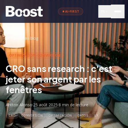
FR
AI-FIRST
←
Retour au blog
OPTIMIZACION-CONVERSION
CRO sans research : c'est
jeter son argent par les
fenêtres
Antton Alonso
·
25 août 2025
·
8 min
de lecture
CRO
CONVERSIÓN
OPTIMIZACIÓN
DATOS
UX