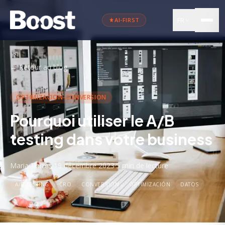
FR
AI-FIRST
←
Retour au blog
OPTIMIZACION-CONVERSION
Pourquoi utiliser le A/B
testing dans votre business
Maria Torres
·
19 décembre 2023
·
5 min
de lecture
A/B TESTING
CRO
CONVERSIÓN
OPTIMIZACIÓN
DATOS