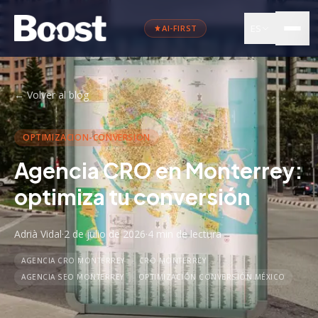
ES
AI-FIRST
←
Volver al blog
OPTIMIZACION-CONVERSION
Agencia CRO en Monterrey:
optimiza tu conversión
Adrià Vidal
·
2 de julio de 2026
·
4 min
de lectura
AGENCIA CRO MONTERREY
CRO MONTERREY
AGENCIA SEO MONTERREY
OPTIMIZACIÓN CONVERSIÓN MÉXICO