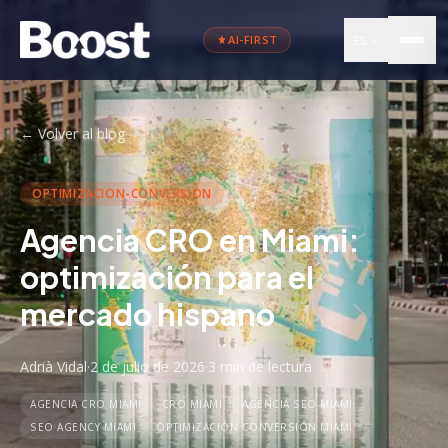
ES
AI-FIRST
←
Volver al blog
OPTIMIZACION-CONVERSION
Agencia CRO en Miami:
optimización para el
mercado hispano
Adrià Vidal
·
2 de julio de 2026
·
3 min
de lectura
AGENCIA CRO MIAMI
CRO MIAMI
AGENCIA SEO MIAMI
SEO AGENCY MIAMI
OPTIMIZACIÓN CONVERSIÓN MIAMI