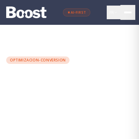
FR
AI-FIRST
←
Retour au blog
OPTIMIZACION-CONVERSION
La visualisation de données
: pourquoi c''est clé
Maria Torres
·
23 mai 2023
·
6 min
de lecture
VISUALIZACIÓN DE DATOS
DATOS
DASHBOARDS
ANALÍTICA DIGITAL
KPIS