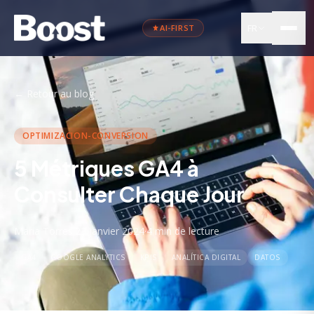
FR
AI-FIRST
←
Retour au blog
OPTIMIZACION-CONVERSION
5 Métriques GA4 à
Consulter Chaque Jour
Maria Torres
·
23 janvier 2024
·
4 min
de lecture
GA4
GOOGLE ANALYTICS
KPIS
ANALÍTICA DIGITAL
DATOS