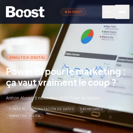
FR
AI-FIRST
←
Retour au blog
ANALITICA-DIGITAL
Power BI pour le marketing :
ça vaut vraiment le coup ?
Antton Alonso
·
3 novembre 2025
·
7 min
de lecture
POWER BI
VISUALIZACIÓN DE DATOS
DASHBOARDS
DATOS
MARKETING DIGITAL