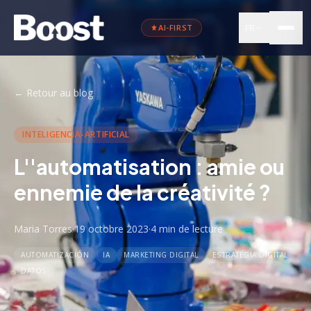
FR
AI-FIRST
←
Retour au blog
INTELIGENCIA-ARTIFICIAL
L''automatisation : amie ou
ennemie de la créativité ?
Maria Torres
·
19 octobre 2023
·
4 min
de lecture
AUTOMATIZACIÓN
IA
MARKETING DIGITAL
ESTRATEGIA DIGITAL
DATOS