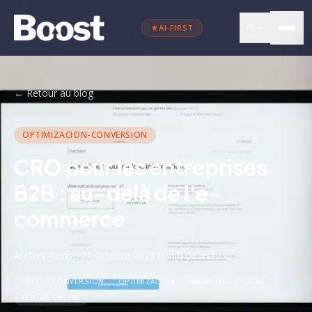
FR
AI-FIRST
←
Retour au blog
OPTIMIZACION-CONVERSION
CRO pour les entreprises
B2B : au-delà de l'e-
commerce
Antton Alonso
·
21 octobre 2025
·
6 min
de lecture
CRO
CONVERSIÓN
OPTIMIZACIÓN
MARKETING DIGITAL
VENTAS ONLINE