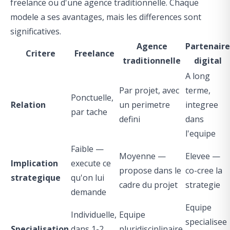
freelance ou d'une agence traditionnelle. Chaque
modele a ses avantages, mais les differences sont
significatives.
Agence
Partenaire
Critere
Freelance
traditionnelle
digital
A long
Par projet, avec
terme,
Ponctuelle,
Relation
un perimetre
integree
par tache
defini
dans
l'equipe
Faible —
Moyenne —
Elevee —
Implication
execute ce
propose dans le
co-cree la
strategique
qu'on lui
cadre du projet
strategie
demande
Equipe
Individuelle,
Equipe
specialisee
Specialisation
dans 1-2
pluridisciplinaire