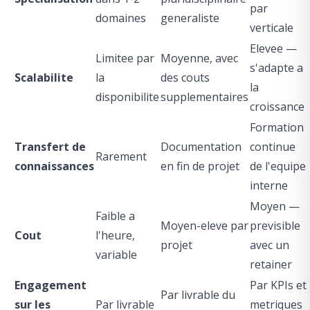
par
domaines
generaliste
verticale
Elevee —
Limitee par
Moyenne, avec
s'adapte a
Scalabilite
la
des couts
la
disponibilite
supplementaires
croissance
Formation
Transfert de
Documentation
continue
Rarement
connaissances
en fin de projet
de l'equipe
interne
Moyen —
Faible a
Moyen-eleve par
previsible
Cout
l'heure,
projet
avec un
variable
retainer
Engagement
Par KPIs et
Par livrable du
sur les
Par livrable
metriques