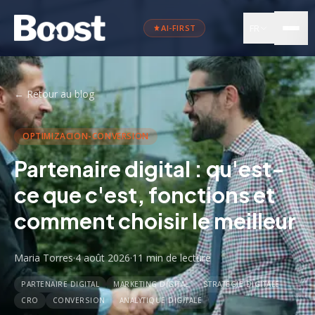
FR
AI-FIRST
←
Retour au blog
OPTIMIZACION-CONVERSION
Partenaire digital : qu'est-
ce que c'est, fonctions et
comment choisir le meilleur
Maria Torres
·
4 août 2026
·
11 min
de lecture
PARTENAIRE DIGITAL
MARKETING DIGITAL
STRATEGIE DIGITALE
CRO
CONVERSION
ANALYTIQUE DIGITALE