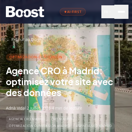
FR
AI-FIRST
←
Retour au blog
OPTIMIZACION-CONVERSION
Agence CRO à Madrid:
optimisez votre site avec
des données
Adrià Vidal
·
2 juillet 2026
·
4 min
de lecture
AGENCIA CRO MADRID
CRO MADRID
OPTIMIZACIÓN CONVERSIÓN MADRID
AGENCIA SEO MADRID