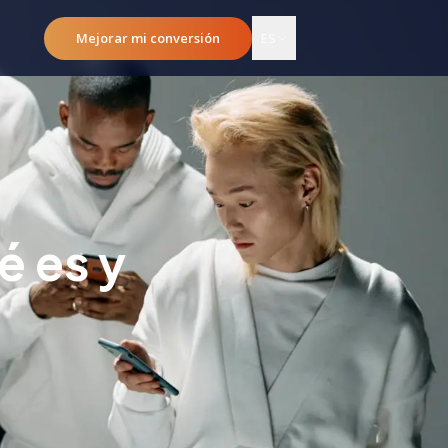
Mejorar mi conversión
ES
é es y