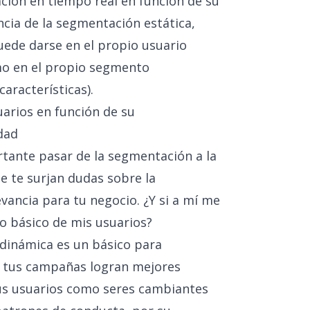
ción en tiempo real en función de su
cia de la segmentación estática,
uede darse en el propio usuario
mo en el propio segmento
aracterísticas).
arios en función de su
dad
rtante pasar de la segmentación a la
e te surjan dudas sobre la
evancia para tu negocio. ¿Y si a mí me
 básico de mis usuarios?
 dinámica es un básico para
y
tus campañas logran mejores
tus usuarios como seres cambiantes