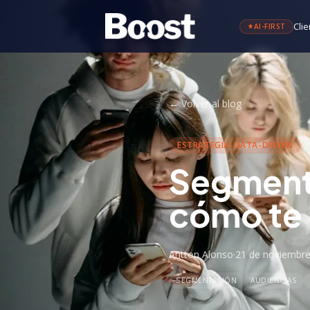
Clie
AI-FIRST
←
Volver al blog
ESTRATEGIA-DATA-DRIVEN
Segmenta
cómo te
Antton Alonso
·
21 de noviembre
SEGMENTACIÓN
AUDIENCIAS