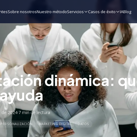
ntes
Sobre nosotros
Nuestro método
Servicios
Casos de éxito
IA
Blog
ción dinámica: qu
 ayuda
 de 2024
·
7 min
de lectura
PERSONALIZACIÓN
MARKETING DIGITAL
DATOS