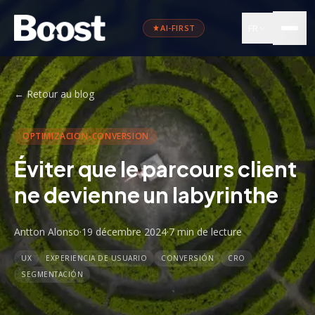
FR
AI-FIRST
←
Retour au blog
OPTIMIZACION-CONVERSION
Éviter que le parcours client
ne devienne un labyrinthe
Antton Alonso
·
19 décembre 2024
·
7 min
de lecture
UX
EXPERIENCIA DE USUARIO
CONVERSIÓN
CRO
SEGMENTACIÓN