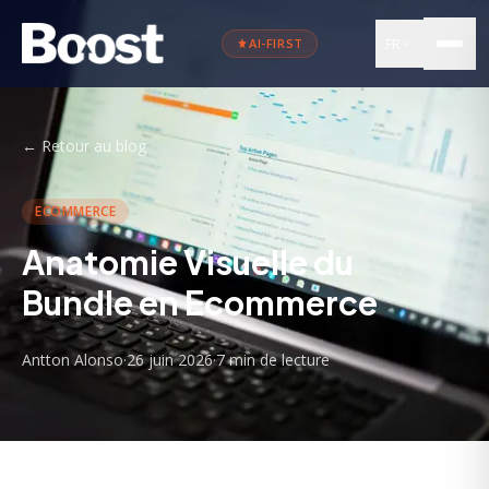
FR
AI-FIRST
←
Retour au blog
ECOMMERCE
Anatomie Visuelle du
Bundle en Ecommerce
Antton Alonso
·
26 juin 2026
·
7 min
de lecture