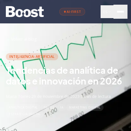
ES
AI-FIRST
←
Volver al blog
INTELIGENCIA-ARTIFICIAL
Tendencias de analítica de
datos e innovación en 2026
Maria Torres
·
29 de noviembre de 2023
·
5 min
de lectura
ANALÍTICA DIGITAL
DATOS
IA
MARKETING DIGITAL
ESTRATEGIA DIGITAL