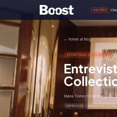
Clie
AI-FIRST
←
Volver al blog
ESTRATEGIA-DATA-DRIVEN
Entrevis
Collecti
Maria Torres
·
19 de marzo de 2
ENTREVISTA
MARKETING DIGITAL