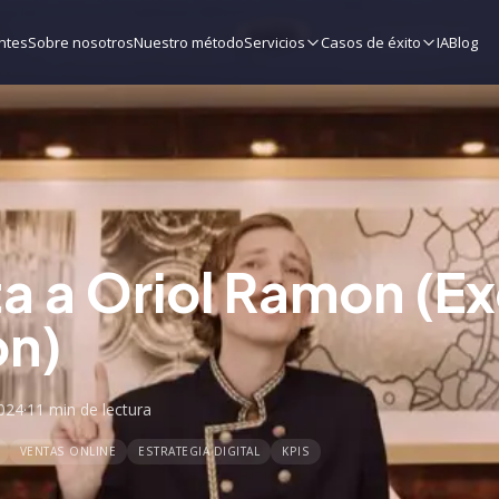
ntes
Sobre nosotros
Nuestro método
Servicios
Casos de éxito
IA
Blog
ta a Oriol Ramon (E
on)
024
·
11 min
de lectura
VENTAS ONLINE
ESTRATEGIA DIGITAL
KPIS