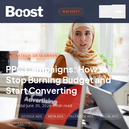
EN
AI-FIRST
←
Back to blog
ESTRATEGIA-DATA-DRIVEN
PPC Campaigns: How to
Stop Burning Budget and
Start Converting
Adrià Vidal
·
June 30, 2026
·
4 min
read
PPC
GOOGLE ADS
META ADS
FACEBOOK ADS
SOCIAL ADS
CONVERSIÓN