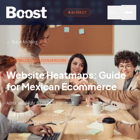
EN
AI-FIRST
←
Back to blog
OPTIMIZACION-CONVERSION
Website Heatmaps: Guide
for Mexican Ecommerce
Adrià Vidal
·
July 6, 2026
·
6 min
read
MAPA DE CALOR
HEATMAP
CRO
CONVERSIÓN
ECOMMERCE MEXICO
OPTIMIZACIÓN WEB