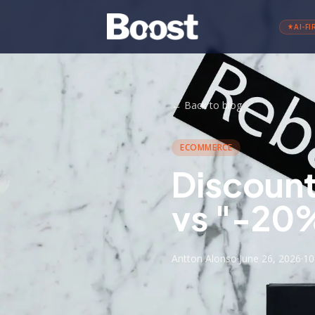
AI-FI
←
Back to blog
ECOMMERCE
Discount
vs "-20
Antton Alonso
·
June 26, 2026
·
10