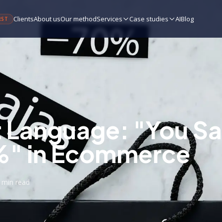
Clients
About us
Our method
Services
Case studies
AI
Blog
RST
 Language: "You S
%" in Ecommerce
 min
read