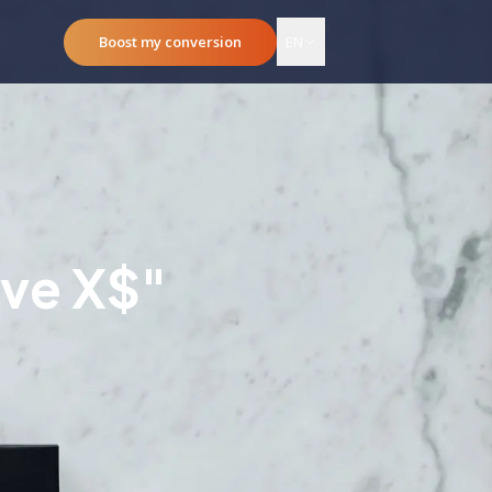
Boost my conversion
EN
ave X$"