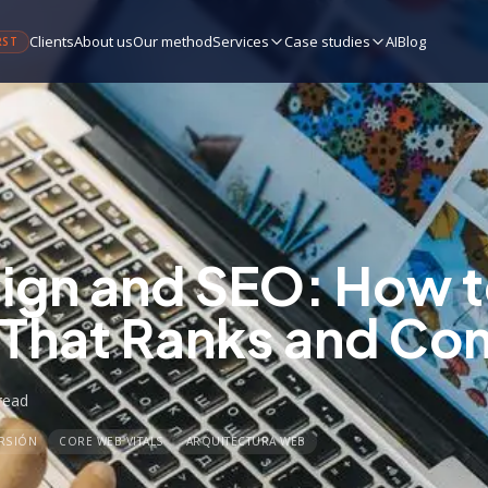
Clients
About us
Our method
Services
Case studies
AI
Blog
RST
gn and SEO: How to
That Ranks and Con
read
RSIÓN
CORE WEB VITALS
ARQUITECTURA WEB