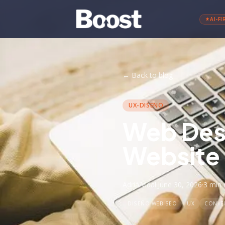
AI-FI
←
Back to blog
UX-DISENO
Web Desi
Website 
Adrià Vidal
·
June 30, 2026
·
3 min
DISEÑO WEB SEO
UX
CONVE