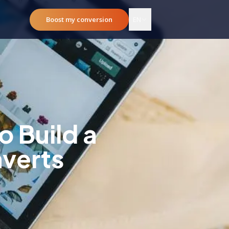
Boost my conversion
EN
 Build a
verts