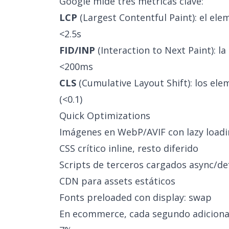
Google mide tres métricas clave:
LCP
(Largest Contentful Paint): el el
<2.5s
FID/INP
(Interaction to Next Paint): l
<200ms
CLS
(Cumulative Layout Shift): los ele
(<0.1)
Quick Optimizations
Imágenes en WebP/AVIF con lazy load
CSS crítico inline, resto diferido
Scripts de terceros cargados async/de
CDN para assets estáticos
Fonts preloaded con display: swap
En ecommerce, cada segundo adicional