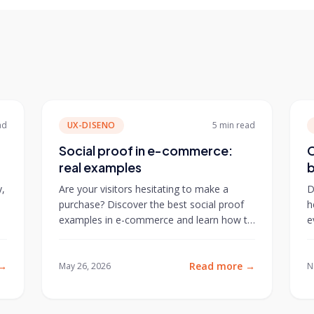
ad
UX-DISENO
5 min
read
Social proof in e-commerce:
C
real examples
b
y,
Are your visitors hesitating to make a
D
purchase? Discover the best social proof
h
examples in e-commerce and learn how to
e
implement them effectively...
i
→
Read more
→
May 26, 2026
N