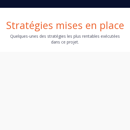
Stratégies mises en place
Quelques-unes des stratégies les plus rentables exécutées
dans ce projet.
Action
Nous avons simplifié le contenu de la section initiale
et guidé l'utilisateur en rendant le bouton principal
du formulaire plus clair.
Résultat