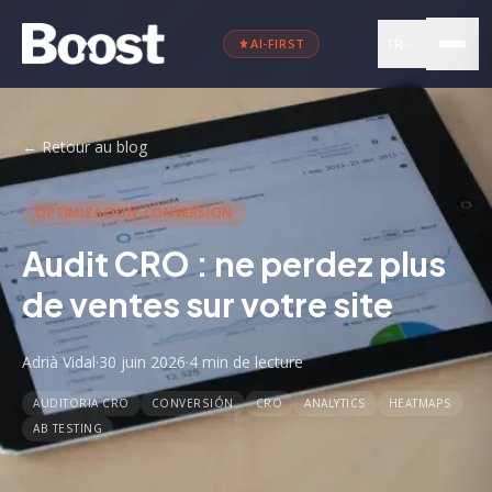
FR
AI-FIRST
←
Retour au blog
OPTIMIZACION-CONVERSION
Audit CRO : ne perdez plus
de ventes sur votre site
Adrià Vidal
·
30 juin 2026
·
4 min
de lecture
AUDITORIA CRO
CONVERSIÓN
CRO
ANALYTICS
HEATMAPS
AB TESTING