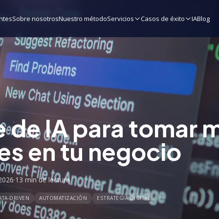
ntes
Sobre nosotros
Nuestro método
Servicios
Casos de éxito
IA
Blog
 de IA para tomar 
es en tu negocio
 2026
·
13 min
de lectura
ATA-DRIVEN
AUTOMATIZACIÓN
ESTRATEGIA DIGITAL