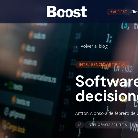
Clie
AI-FIRST
←
Volver al blog
INTELIGENCIA-ARTIFICIAL
Software
decision
Antton Alonso
·
2 de febrero de
IA
INTELIGENCIA ARTIFICIAL
D