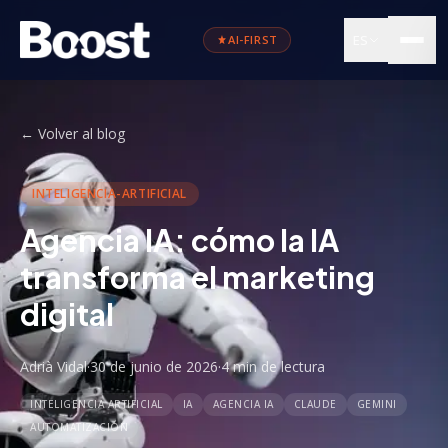
ES
AI-FIRST
←
Volver al blog
INTELIGENCIA-ARTIFICIAL
Agencia IA: cómo la IA
transforma el marketing
digital
Adrià Vidal
·
30 de junio de 2026
·
4 min
de lectura
INTELIGENCIA ARTIFICIAL
IA
AGENCIA IA
CLAUDE
GEMINI
AUTOMATIZACIÓN