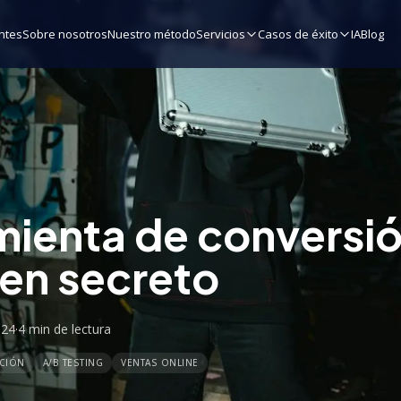
ntes
Sobre nosotros
Nuestro método
Servicios
Casos de éxito
IA
Blog
mienta de conversi
en secreto
024
·
4 min
de lectura
ACIÓN
A/B TESTING
VENTAS ONLINE