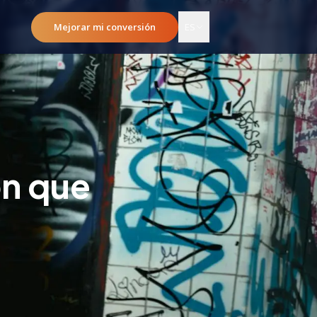
Mejorar mi conversión
ES
ón que