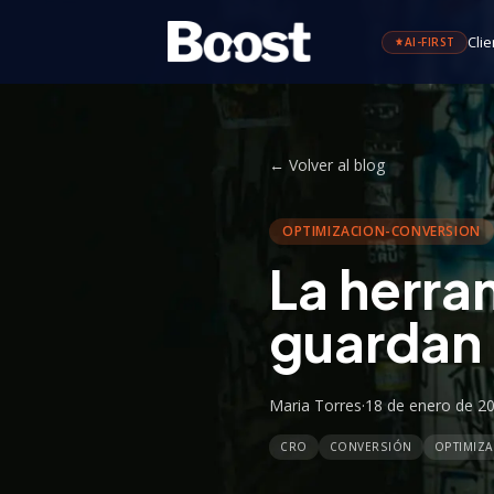
Clie
AI-FIRST
←
Volver al blog
OPTIMIZACION-CONVERSION
La herra
guardan 
Maria Torres
·
18 de enero de 2
CRO
CONVERSIÓN
OPTIMIZ