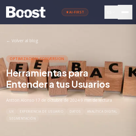
ES
AI-FIRST
←
Volver al blog
OPTIMIZACION-CONVERSION
Herramientas para
Entender a tus Usuarios
Antton Alonso
·
17 de octubre de 2024
·
9 min
de lectura
UX
EXPERIENCIA DE USUARIO
DATOS
ANALÍTICA DIGITAL
SEGMENTACIÓN