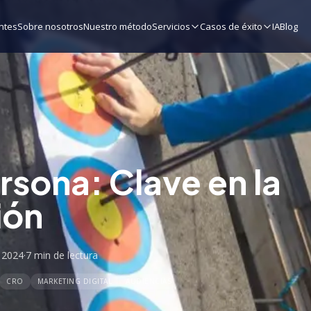
ntes
Sobre nosotros
Nuestro método
Servicios
Casos de éxito
IA
Blog
rsona: Clave en la
ión
 2024
·
7 min
de lectura
CRO
MARKETING DIGITAL
AUDIENCIAS