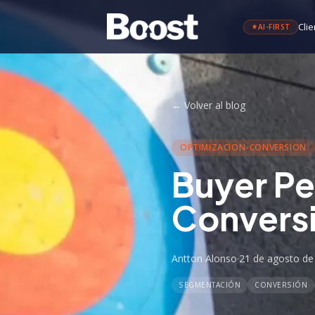
Clie
AI-FIRST
←
Volver al blog
OPTIMIZACION-CONVERSION
Buyer Pe
Convers
Antton Alonso
·
21 de agosto de
SEGMENTACIÓN
CONVERSIÓN