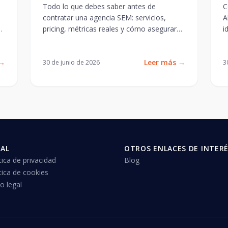
resultados
Todo lo que debes saber antes de
C
contratar una agencia SEM: servicios,
A
a
pricing, métricas reales y cómo asegurar
i
que cada euro en ads genera retorno.
o
→
Leer más
→
30 de junio de 2026
3
GAL
OTROS ENLACES DE INTER
tica de privacidad
Blog
tica de cookies
o legal