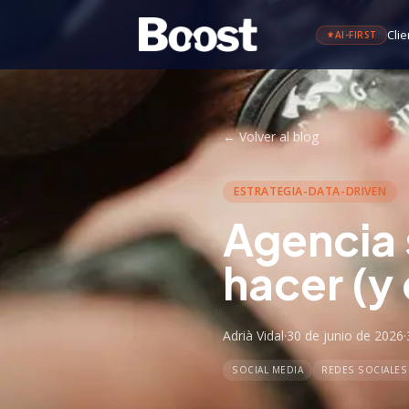
Clie
AI-FIRST
←
Volver al blog
ESTRATEGIA-DATA-DRIVEN
Agencia 
hacer (y
Adrià Vidal
·
30 de junio de 2026
·
SOCIAL MEDIA
REDES SOCIALES