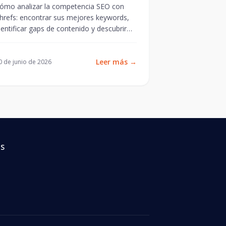
datos
ómo analizar la competencia SEO con
hrefs: encontrar sus mejores keywords,
dentificar gaps de contenido y descubrir
portunidades que están ignorando.
Leer más
→
0 de junio de 2026
ÉS