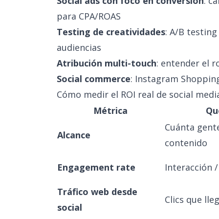
Social ads con foco en conversión
: c
para CPA/ROAS
Testing de creatividades
: A/B testin
audiencias
Atribución multi-touch
: entender el r
Social commerce
: Instagram Shopping
Cómo medir el ROI real de social medi
Métrica
Qu
Cuánta gente
Alcance
contenido
Engagement rate
Interacción /
Tráfico web desde
Clics que lle
social