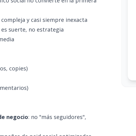
áfico social no convierte en la primera
es compleja y casi siempre inexacta
l es suerte, no estrategia
 media
os, copies)
omentarios)
de negocio
: no "más seguidores",