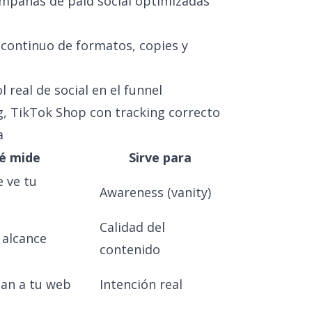
ampañas de paid social optimizadas
g continuo de formatos, copies y
ol real de social en el funnel
, TikTok Shop con tracking correcto
a
é mide
Sirve para
 ve tu
Awareness (vanity)
Calidad del
 alcance
contenido
gan a tu web
Intención real