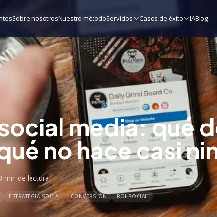
ntes
Sobre nosotros
Nuestro método
Servicios
Casos de éxito
IA
Blog
social media: qué d
 qué no hace casi ni
3 min
de lectura
ESTRATEGIA SOCIAL
CONVERSIÓN
ROI SOCIAL