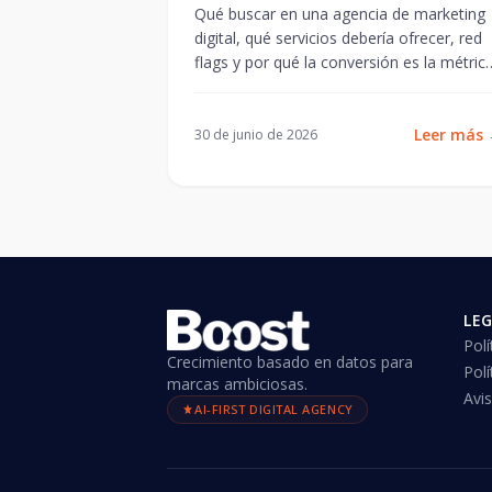
Qué buscar en una agencia de marketing
digital, qué servicios debería ofrecer, red
flags y por qué la conversión es la métric
que más importa.
Leer más
30 de junio de 2026
LE
Polí
Crecimiento basado en datos para
Polí
marcas ambiciosas.
Avis
AI-FIRST DIGITAL AGENCY