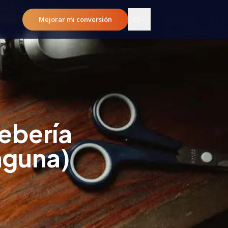
Mejorar mi conversión
ES
ebería
nguna)