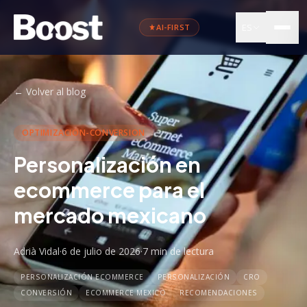
ES
AI-FIRST
←
Volver al blog
OPTIMIZACION-CONVERSION
Personalización en
ecommerce para el
mercado mexicano
Adrià Vidal
·
6 de julio de 2026
·
7 min
de lectura
PERSONALIZACIÓN ECOMMERCE
PERSONALIZACIÓN
CRO
CONVERSIÓN
ECOMMERCE MEXICO
RECOMENDACIONES