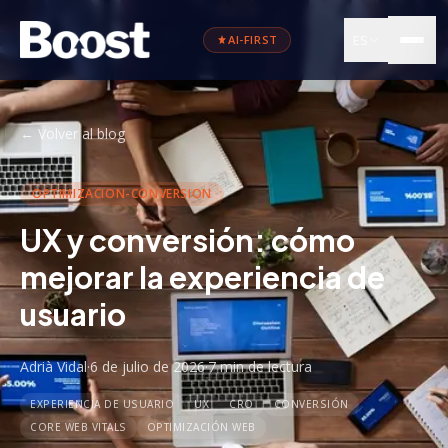
ES
AI-FIRST
←
Volver al blog
OPTIMIZACION-CONVERSION
UX y conversión: cómo
mejorar la experiencia de
usuario
Adrià Vidal
·
6 de julio de 2026
·
7 min
de lectura
EXPERIENCIA DE USUARIO
UX
CRO
CONVERSIÓN
CORE WEB VITALS
OPTIMIZACIÓN WEB